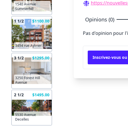
https://nouvelle
1540 Avenue
Summerhill
Opinions (0)
1 1/2
$1100.00
Pas d'opinion pour l
3454 rue Aylmer
Inscrivez-vous ou
3 1/2
$1295.00
3250 Forest Hill
Avenue
2 1/2
$1495.00
5530 Avenue
Decelles