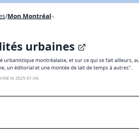
Lien vers inscription (sera inclus dans courriel)
es
/
Mon Montréal
X Fermer
Envoyez
Copier lien
ités urbaines
X Fermer
Envoyez
té urbanistique montréalaise, et sur ce qui se fait ailleurs, 
e, un éditorial et une montée de lait de temps à autres".
rifié le 2025-01-04.