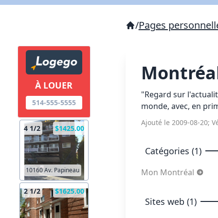
/
Pages personnell
Montréal
À LOUER
"Regard sur l'actuali
514-555-5555
monde, avec, en prim
Ajouté le 2009-08-20; Vé
4 1/2
$1425.00
Catégories (1)
10160 Av. Papineau
Mon Montréal
2 1/2
$1625.00
Sites web (1)