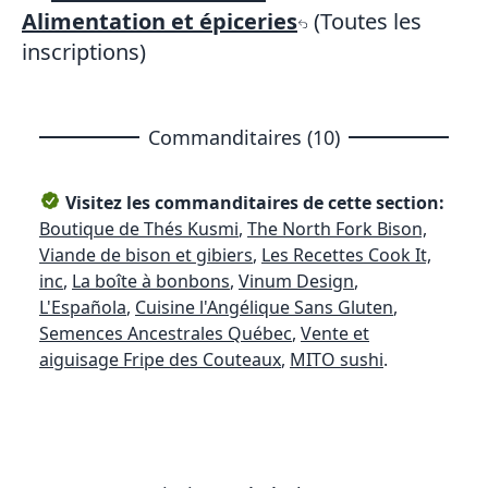
Alimentation et épiceries
(Toutes les
inscriptions)
Commanditaires (10)
Visitez les commanditaires de cette section:
Boutique de Thés Kusmi
,
The North Fork Bison,
Viande de bison et gibiers
,
Les Recettes Cook It,
inc
,
La boîte à bonbons
,
Vinum Design
,
L'Española
,
Cuisine l'Angélique Sans Gluten
,
Semences Ancestrales Québec
,
Vente et
aiguisage Fripe des Couteaux
,
MITO sushi
.