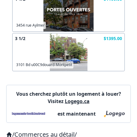
Les informations ne sont plus à jour
Autre
Créer un compte
Commentaires:
Commentaires:
3454 rue Aylmer
X Fermer
3 1/2
$1395.00
Lien vers inscription (sera inclus dans courriel)
3101 Bd u00C9douard-Montpetit
X Fermer
Envoyez
Copier lien
Vous cherchez plutôt un logement à louer?
Visitez
Logego.ca
X Fermer
Envoyez
est maintenant
/
Commerces au détail
/