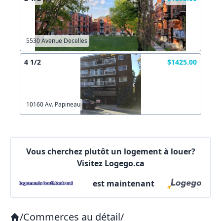
Autre
Créer un compte
Commentaires:
Commentaires:
5530 Avenue Decelles
X Fermer
4 1/2
$1425.00
Lien vers inscription (sera inclus dans courriel)
10160 Av. Papineau
X Fermer
Envoyez
Copier lien
Vous cherchez plutôt un logement à louer?
Visitez
Logego.ca
X Fermer
Envoyez
est maintenant
/
Commerces au détail
/