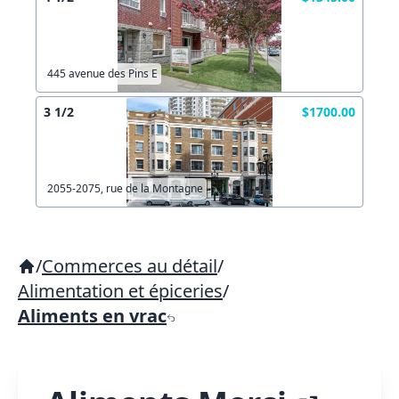
445 avenue des Pins E
3 1/2
$1700.00
2055-2075, rue de la Montagne
/
Commerces au détail
/
Alimentation et épiceries
/
Aliments en vrac