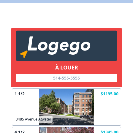
X Fermer
Lien vers inscription (sera inclus dans courriel)
X Fermer
Envoyez
Copier lien
À LOUER
X Fermer
Envoyez
514-555-5555
1 1/2
$1195.00
3485 Avenue Atwater
4 1/2
$1345.00