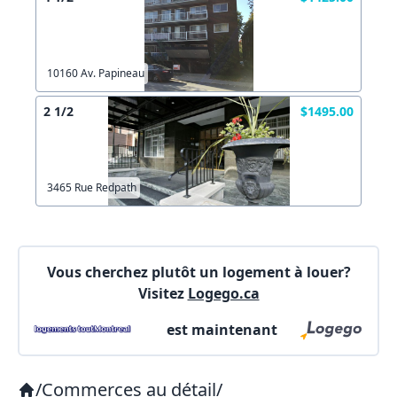
Autre
Créer un compte
Commentaires:
Commentaires:
10160 Av. Papineau
X Fermer
2 1/2
$1495.00
Lien vers inscription (sera inclus dans courriel)
3465 Rue Redpath
X Fermer
Envoyez
Copier lien
Vous cherchez plutôt un logement à louer?
Visitez
Logego.ca
X Fermer
Envoyez
est maintenant
/
Commerces au détail
/