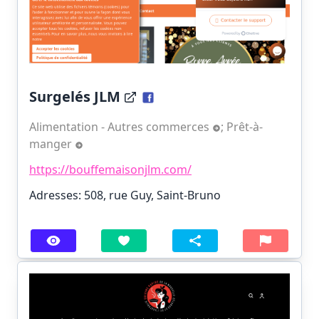
Surgelés JLM
Alimentation - Autres commerces
;
Prêt-à-
manger
https://bouffemaisonjlm.com/
Adresses: 508, rue Guy, Saint-Bruno