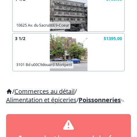
10625 Av. du Sacru00E9-Coeur
3 1/2
$1395.00
3101 Bd u00C9douard-Montpetit
/
Commerces au détail
/
Alimentation et épiceries
/
Poissonneries