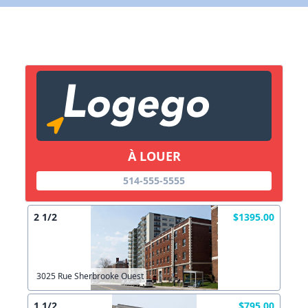
X Fermer
Lien vers inscription (sera inclus dans courriel)
X Fermer
Envoyez
Copier lien
À LOUER
X Fermer
Envoyez
514-555-5555
2 1/2
$1395.00
3025 Rue Sherbrooke Ouest
1 1/2
$795.00