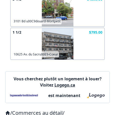
Lien vers inscription (sera inclus dans courriel)
3101 Bd u00C9douard-Montpetit
X Fermer
Envoyez
1 1/2
$795.00
Copier lien
10625 Av. du Sacru00E9-Coeur
X Fermer
Envoyez
Vous cherchez plutôt un logement à louer?
Visitez
Logego.ca
est maintenant
/
Commerces au détail
/