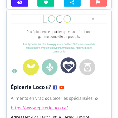
Épicerie Loco
Aliments en vrac
;
Épiceries spécialisées
https://www.epicerieloco.ca/
Adresses: 422, Jarry Est, Villeray;
3 more…