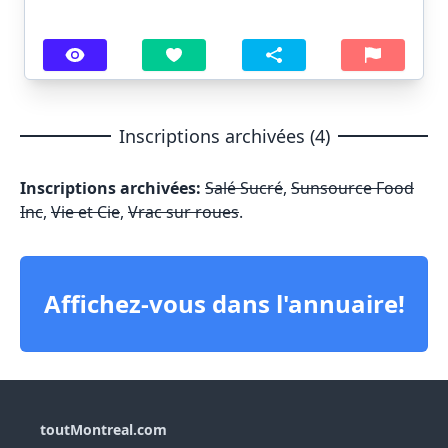
Inscriptions archivées (4)
Inscriptions archivées:
Salé Sucré
,
Sunsource Food
Inc
,
Vie et Cie
,
Vrac sur roues
.
Affichez-vous dans l'annuaire!
toutMontreal.com