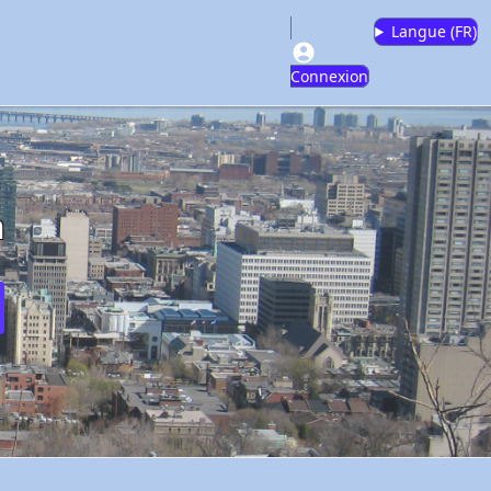
Langue (
FR
)
Connexion
m