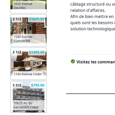
câblage structuré ou v
5600 Avenue
Decelles
relation d'affaires.
Afin de bien mettre en
2 1/2
$1625.00
quels sont les besoins 
solution technologique 
1540 Avenue
Summerhill
2 1/2
$1495.00
Visitez les command
1745 Avenue Cedar
1 1/2
$795.00
10625 Av. du
Sacru00E9-Coeur