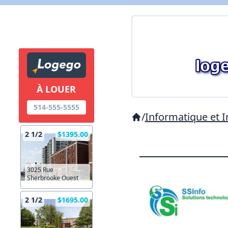
À LOUER
514-555-5555
/
Informatique et I
2 1/2
$1395.00
3025 Rue
Sherbrooke Ouest
2 1/2
$1695.00