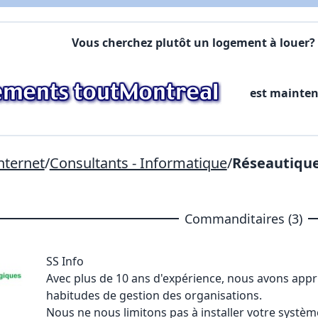
Commentaires:
Commentaires:
Vous cherchez plutôt un logement à louer? 
X Fermer
est mainte
Lien vers inscription (sera inclus dans courriel)
X Fermer
Envoyez
Copier lien
nternet
/
Consultants - Informatique
/
Réseautiqu
X Fermer
Envoyez
Commanditaires (3)
SS Info
Avec plus de 10 ans d'expérience, nous avons appri
habitudes de gestion des organisations.
Nous ne nous limitons pas à installer votre système