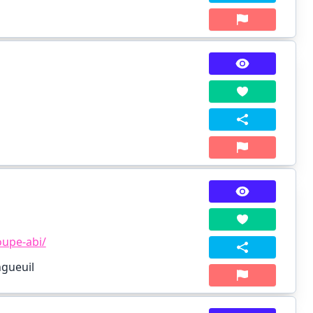
oupe-abi/
ngueuil