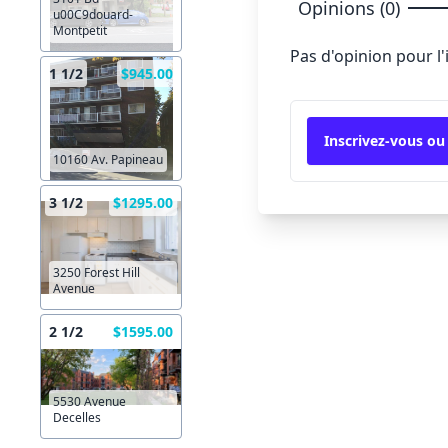
Opinions (0)
u00C9douard-
Montpetit
Pas d'opinion pour l
1 1/2
$945.00
Inscrivez-vous ou
10160 Av. Papineau
3 1/2
$1295.00
3250 Forest Hill
Avenue
2 1/2
$1595.00
5530 Avenue
Decelles