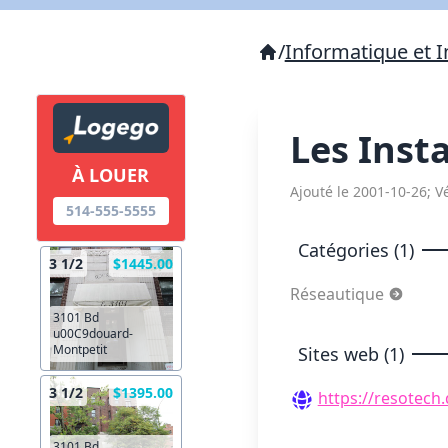
/
Informatique et I
Les Inst
À LOUER
Ajouté le 2001-10-26; Vé
514-555-5555
Catégories (1)
3 1/2
$1445.00
Réseautique
3101 Bd
u00C9douard-
Montpetit
Sites web (1)
3 1/2
$1395.00
https://resotech.
3101 Bd