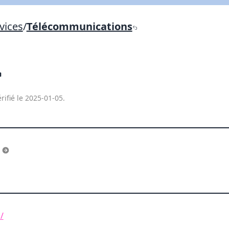
Lien vers inscription (sera inclus dans courriel)
vices
/
Télécommunications
X Fermer
Envoyez
Copier lien
X Fermer
Envoyez
rifié le 2025-01-05.
s
/