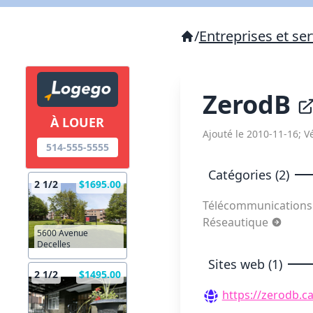
/
Entreprises et ser
ZerodB
À LOUER
Ajouté le 2010-11-16; Vé
514-555-5555
Catégories (2)
2 1/2
$1695.00
Télécommunication
Réseautique
5600 Avenue
Decelles
Sites web (1)
2 1/2
$1495.00
https://zerodb.ca