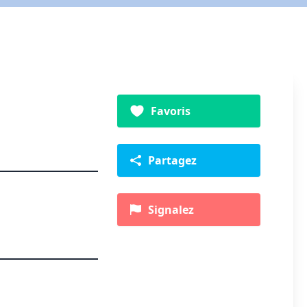
Favoris
Partagez
Signalez