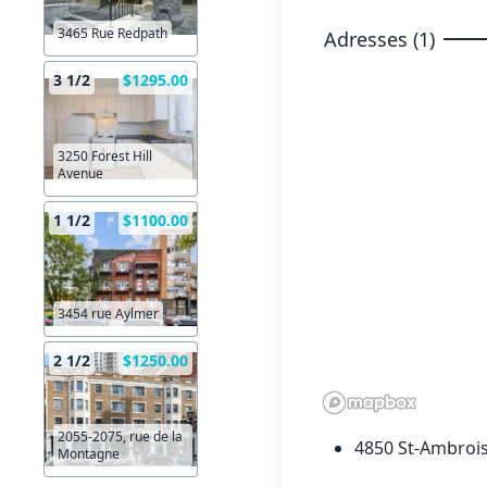
3465 Rue Redpath
Adresses (1)
3 1/2
$1295.00
3250 Forest Hill
Avenue
1 1/2
$1100.00
3454 rue Aylmer
2 1/2
$1250.00
2055-2075, rue de la
4850 St-Ambrois
Montagne