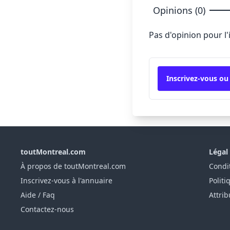
Opinions (0)
Pas d'opinion pour l
Inscrivez-vous ou
toutMontreal.com
Légal
À propos de toutMontreal.com
Condit
Inscrivez-vous à l'annuaire
Politi
Aide / Faq
Attrib
Contactez-nous