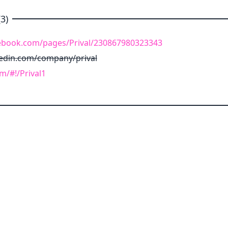
3)
ebook.com/pages/Prival/230867980323343
kedin.com/company/prival
om/#!/Prival1