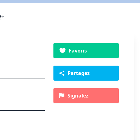
e
Favoris
Partagez
Signalez