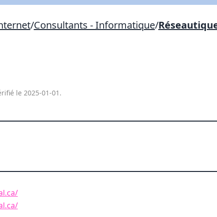
Lien vers inscription (sera inclus dans courriel)
nternet
/
Consultants - Informatique
/
Réseautiqu
X Fermer
Envoyez
Copier lien
X Fermer
Envoyez
rifié le 2025-01-01.
l.ca/
l.ca/