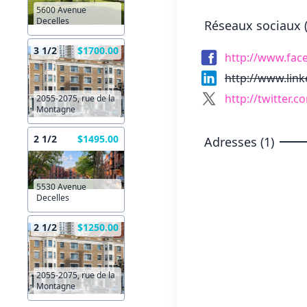
5600 Avenue
Decelles
Réseaux sociaux (
3 1/2
$1700.00
http://www.fac
http://www.lin
http://twitter.c
2055-2075, rue de la
Montagne
2 1/2
$1495.00
Adresses (1)
5530 Avenue
Decelles
2 1/2
$1250.00
2055-2075, rue de la
Montagne