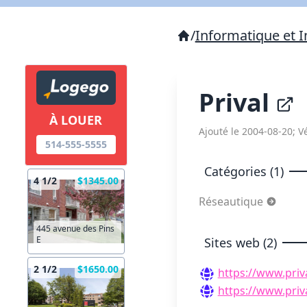
/
Informatique et I
Prival
À LOUER
Ajouté le 2004-08-20; Vé
514-555-5555
Catégories (1)
4 1/2
$1345.00
Réseautique
445 avenue des Pins
E
Sites web (2)
2 1/2
$1650.00
https://www.priva
https://www.priva