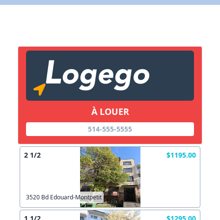
X Fermer
Lien vers inscription (sera inclus dans courriel)
X Fermer
Envoyez
Copier lien
À LOUER
514-555-5555
X Fermer
Envoyez
2 1/2
$1195.00
3520 Bd Edouard-Montpetit
1 1/2
$1295.00