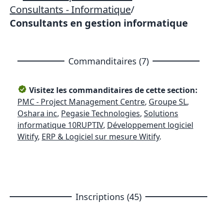
Consultants - Informatique
/
Consultants en gestion informatique
Commanditaires (7)
Visitez les commanditaires de cette section:
PMC - Project Management Centre
,
Groupe SL
,
Oshara inc
,
Pegasie Technologies
,
Solutions
informatique 10RUPTIV
,
Développement logiciel
Witify
,
ERP & Logiciel sur mesure Witify
.
Inscriptions (45)