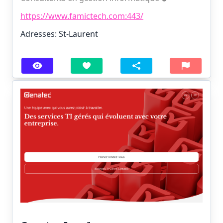
https://www.famictech.com:443/
Adresses: St-Laurent