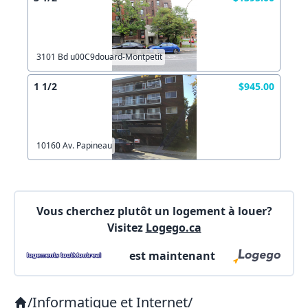
Les informations ne sont plus à jour
Autre
Créer un compte
Commentaires:
Commentaires:
3101 Bd u00C9douard-Montpetit
X Fermer
1 1/2
$945.00
Lien vers inscription (sera inclus dans courriel)
10160 Av. Papineau
X Fermer
Envoyez
Copier lien
Vous cherchez plutôt un logement à louer?
Visitez
Logego.ca
X Fermer
Envoyez
est maintenant
/
Informatique et Internet
/