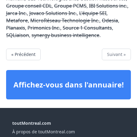
Groupe conseil CDL
,
Groupe PCMS
,
IBI Solutions inc.
,
Jarca Inc.
,
Jovaco Solutions Inc.
,
L'équipe SEI
,
Metafore
,
MicroRéseau Technologie Inc.
,
Odesia
,
Planaxis
,
Primonics Inc.
,
Source 1 Consultants
,
SQLiaison
,
synergy business intelligence
.
« Précédent
Suivant »
Affichez-vous dans l'annuaire!
toutMontreal.com
À propos de toutMontreal.com