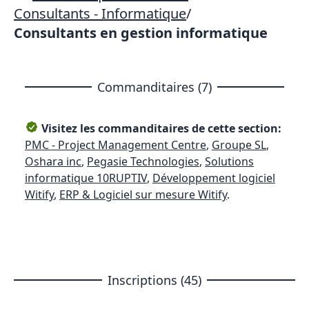
Consultants - Informatique
/
Consultants en gestion informatique
Commanditaires (7)
Visitez les commanditaires de cette section:
PMC - Project Management Centre
,
Groupe SL
,
Oshara inc
,
Pegasie Technologies
,
Solutions
informatique 10RUPTIV
,
Développement logiciel
Witify
,
ERP & Logiciel sur mesure Witify
.
Inscriptions (45)