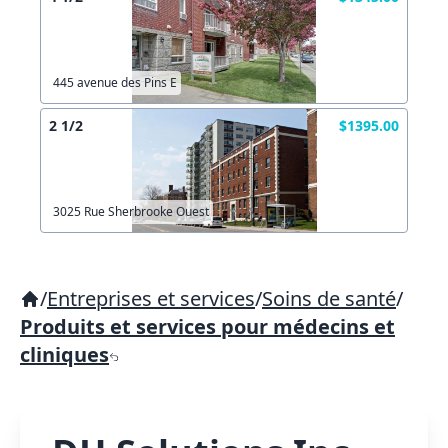
445 avenue des Pins E
2 1/2
$1395.00
3025 Rue Sherbrooke Ouest
/
Entreprises et services
/
Soins de santé
/
Produits et services pour médecins et
cliniques