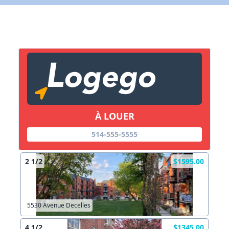
Lien vers inscription (sera inclus dans courriel)
X Fermer
Envoyez
Copier lien
À LOUER
X Fermer
Envoyez
514-555-5555
2 1/2
$1595.00
5530 Avenue Decelles
4 1/2
$1345.00