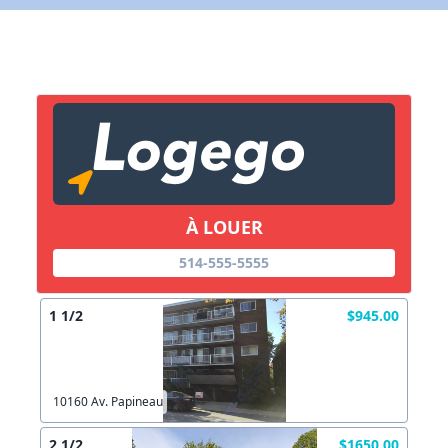
X Fermer
Lien vers inscription (sera inclus dans courriel)
X Fermer
Envoyez
Copier lien
À LOUER
X Fermer
Envoyez
514-555-5555
1 1/2
$945.00
10160 Av. Papineau
2 1/2
$1650.00