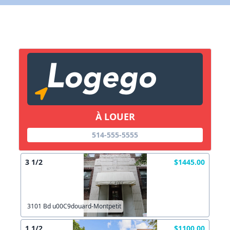
X Fermer
Lien vers inscription (sera inclus dans courriel)
X Fermer
Envoyez
Copier lien
À LOUER
X Fermer
Envoyez
514-555-5555
3 1/2
$1445.00
3101 Bd u00C9douard-Montpetit
1 1/2
$1100.00