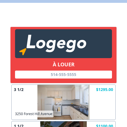
X Fermer
Lien vers inscription (sera inclus dans courriel)
X Fermer
Envoyez
Copier lien
À LOUER
X Fermer
Envoyez
514-555-5555
3 1/2
$1295.00
3250 Forest Hill Avenue
1 1/2
$1100.00