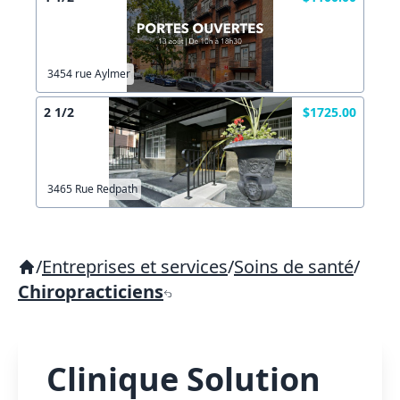
3454 rue Aylmer
2 1/2
$1725.00
3465 Rue Redpath
/
Entreprises et services
/
Soins de santé
/
Chiropracticiens
Clinique Solution