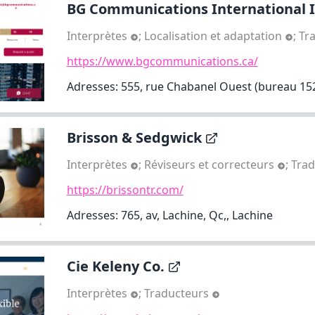
BG Communications International In
Interprètes
;
Localisation et adaptation
;
Tr
https://www.bgcommunications.ca/
Adresses: 555, rue Chabanel Ouest (bureau 1521
Brisson & Sedgwick
Interprètes
;
Réviseurs et correcteurs
;
Tra
https://brissontr.com/
Adresses: 765, av, Lachine, Qc,, Lachine
Cie Keleny Co.
Interprètes
;
Traducteurs