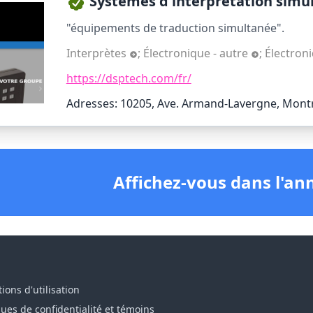
Systèmes d'interprétation simul
"équipements de traduction simultanée".
Interprètes
;
Électronique - autre
;
Électron
https://dsptech.com/fr/
Adresses: 10205, Ave. Armand-Lavergne, Mont
Affichez-vous dans l'an
ions d'utilisation
ques de confidentialité et témoins