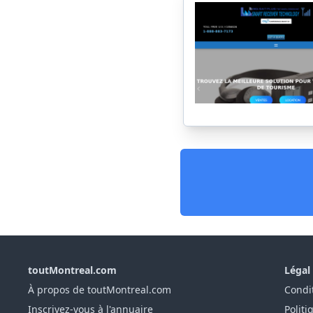
toutMontreal.com
Légal
À propos de toutMontreal.com
Condit
Inscrivez-vous à l'annuaire
Politi