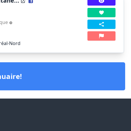
tané...
ique
réal-Nord
nuaire!