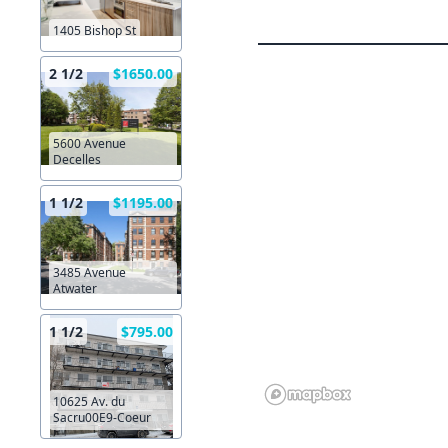
1405 Bishop St
2 1/2
$1650.00
5600 Avenue
Decelles
1 1/2
$1195.00
3485 Avenue
Atwater
1 1/2
$795.00
10625 Av. du
Sacru00E9-Coeur