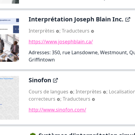
Interprétation Joseph Blain Inc.
Interprètes
;
Traducteurs
https://www.josephblain.ca/
Adresses: 350, rue Lansdowne, Westmount, Qu
Griffintown
Sinofon
Cours de langues
;
Interprètes
;
Localisatio
correcteurs
;
Traducteurs
http://www.sinofon.com/