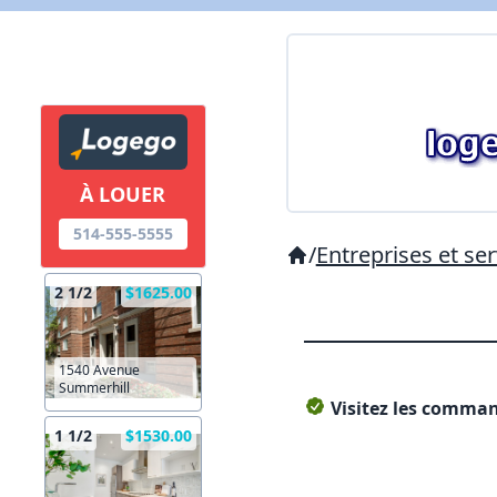
À LOUER
514-555-5555
/
Entreprises et ser
2 1/2
$1625.00
1540 Avenue
Summerhill
Visitez les command
1 1/2
$1530.00