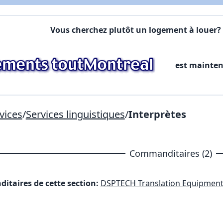
X Fermer
Vous cherchez plutôt un logement à louer? 
Lien vers inscription (sera inclus dans courriel)
est mainte
X Fermer
Envoyez
Copier lien
vices
/
Services linguistiques
/
Interprètes
X Fermer
Envoyez
Commanditaires (2)
itaires de cette section:
DSPTECH Translation Equipmen