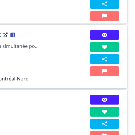
t
 simultanée po...
ontréal-Nord