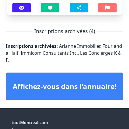
Inscriptions archivées (4)
Inscriptions archivées:
Arianne Immobilier
,
Four and
a Half
,
Immicom Consultants Inc.
,
Les Concierges K &
P
.
Affichez-vous dans l'annuaire!
toutMontreal.com