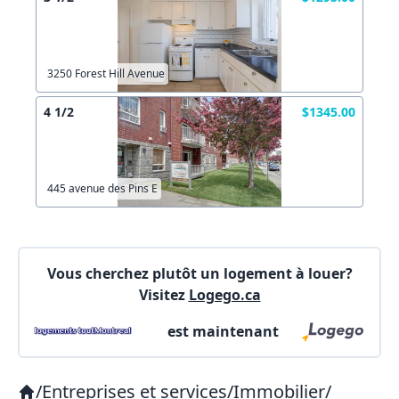
X Fermer
Envoyez
3250 Forest Hill Avenue
4 1/2
$1345.00
445 avenue des Pins E
Vous cherchez plutôt un logement à louer?
Visitez
Logego.ca
est maintenant
/
Entreprises et services
/
Immobilier
/