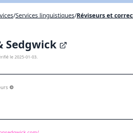
Lien vers inscription (sera inclus dans courriel)
vices
/
Services linguistiques
/
Réviseurs et corre
X Fermer
Envoyez
Copier lien
 & Sedgwick
X Fermer
Envoyez
rifié le 2025-01-03.
eurs
sonsedgwick.com/