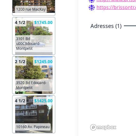
https://brissontr
1200 rue MacKay
4 1/2
$1745.00
Adresses (1)
3101 Bd
u00C9douard-
Montpetit
2 1/2
$1245.00
3520 Bd Edouard-
Montpetit
4 1/2
$1425.00
10160 Av. Papineau