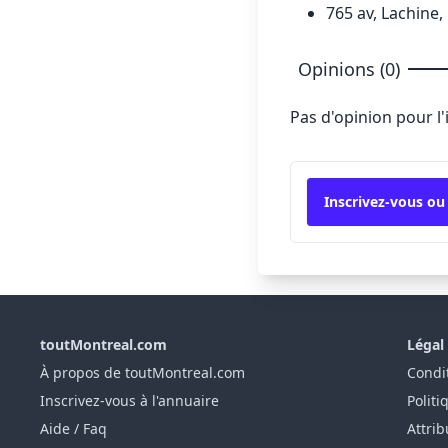
765 av, Lachine,
Opinions (0)
Pas d'opinion pour l
Inscrivez-vous ou
toutMontreal.com
Légal
À propos de toutMontreal.com
Condit
Inscrivez-vous à l'annuaire
Politi
Aide / Faq
Attrib