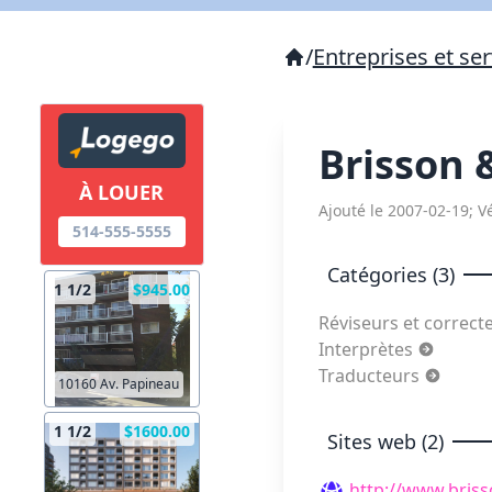
/
Entreprises et ser
Brisson
À LOUER
Ajouté le 2007-02-19; Vé
514-555-5555
Catégories (3)
1 1/2
$945.00
Réviseurs et correct
Interprètes
Traducteurs
10160 Av. Papineau
1 1/2
$1600.00
Sites web (2)
http://www.bris