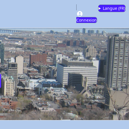
Langue (
FR
)
Connexion
m