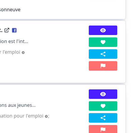
isonneuve
.
n est l'int...
r l'emploi
ns aux jeunes...
mation pour l'emploi
;