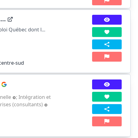
..
oi Québec dont l...
 centre-sud
nelle
;
Intégration et
rises (consultants)