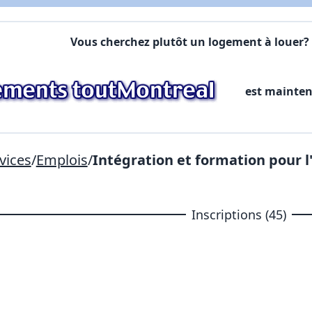
Commentaires:
Commentaires:
Vous cherchez plutôt un logement à louer? 
X Fermer
est mainte
Lien vers inscription (sera inclus dans courriel)
X Fermer
Envoyez
Copier lien
vices
/
Emplois
/
Intégration et formation pour l
X Fermer
Envoyez
Inscriptions (45)