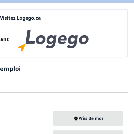
Visitez
Logego.ca
nant
'emploi
Près de moi