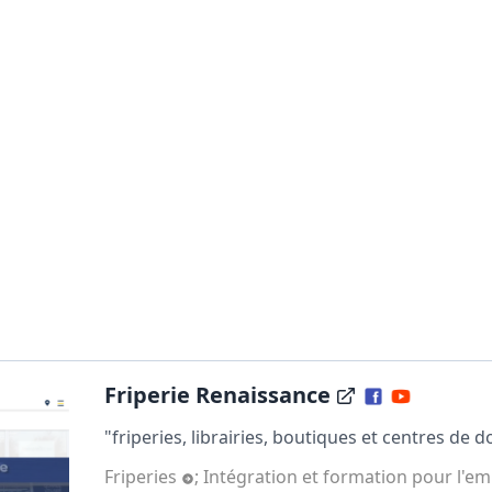
Friperie Renaissance
"friperies, librairies, boutiques et centres de do
Friperies
;
Intégration et formation pour l'em