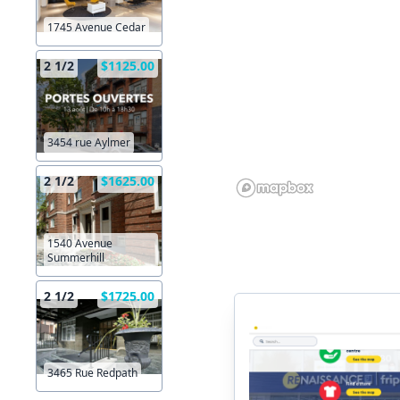
1745 Avenue Cedar
2 1/2
$1125.00
3454 rue Aylmer
2 1/2
$1625.00
1540 Avenue
Summerhill
2 1/2
$1725.00
3465 Rue Redpath