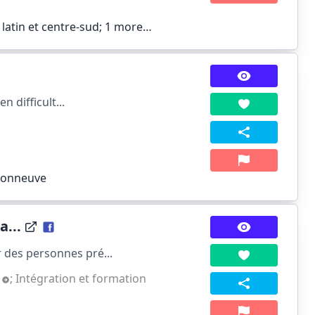
 latin et centre-sud;
1 more…
 difficult...
isonneuve
...
des personnes pré...
t
;
Intégration et formation