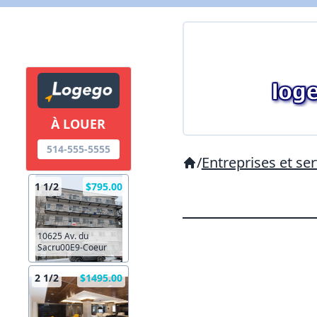
À LOUER
514-555-5555
/
Entreprises et ser
1 1/2
$795.00
10625 Av. du
Sacru00E9-Coeur
2 1/2
$1495.00