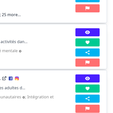
;
25 more…
ctivités dan...
é mentale
.
s adultes d...
munautaires
;
Intégration et