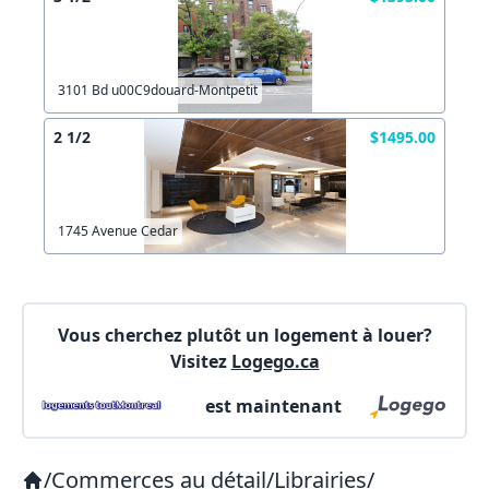
Lien vers inscription (sera inclus dans courriel)
X Fermer
Envoyez
3101 Bd u00C9douard-Montpetit
Copier lien
2 1/2
$1495.00
X Fermer
Envoyez
1745 Avenue Cedar
Vous cherchez plutôt un logement à louer?
Visitez
Logego.ca
est maintenant
/
Commerces au détail
/
Librairies
/