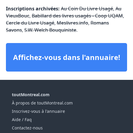
Inscriptions archivées:
Au Coin Du Livre Usagé
,
Au
VieuxBouc
,
Babillard des livres usagés - Coop UQAM
,
Cercle du Livre Usagé
,
Meslivres.info
,
Romans
Savons
,
S.W. Welch Bouquiniste
.
Affichez-vous dans l'annuaire!
toutMontreal.com
À propos de toutMontreal.com
Inscrivez-vous à l'annuaire
Aide / Faq
Contactez-nous