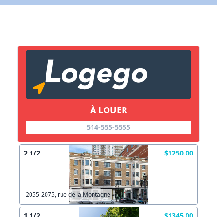
X Fermer
Lien vers inscription (sera inclus dans courriel)
X Fermer
Envoyez
Copier lien
À LOUER
X Fermer
Envoyez
514-555-5555
2 1/2
$1250.00
2055-2075, rue de la Montagne
1 1/2
$1345.00