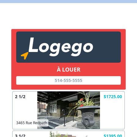
X Fermer
Lien vers inscription (sera inclus dans courriel)
X Fermer
Envoyez
Copier lien
À LOUER
X Fermer
Envoyez
514-555-5555
2 1/2
$1725.00
3465 Rue Redpath
3 1/2
$1395.00