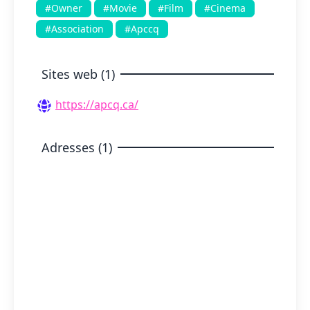
#Owner
#Movie
#Film
#Cinema
#Association
#Apccq
Sites web (1)
https://apcq.ca/
Adresses (1)