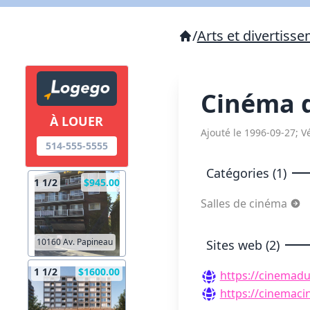
/
Arts et divertiss
Cinéma 
À LOUER
Ajouté le 1996-09-27; Vé
514-555-5555
Catégories (1)
1 1/2
$945.00
Salles de cinéma
10160 Av. Papineau
Sites web (2)
1 1/2
$1600.00
https://cinemad
https://cinemaci