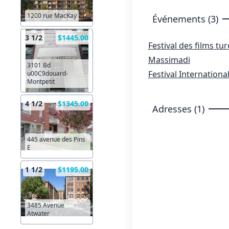
1200 rue MacKay
Événements (3)
3 1/2
$1445.00
Festival des films tu
Massimadi
3101 Bd
Festival Internationa
u00C9douard-
Montpetit
4 1/2
$1345.00
Adresses (1)
445 avenue des Pins
E
1 1/2
$1195.00
3485 Avenue
Atwater