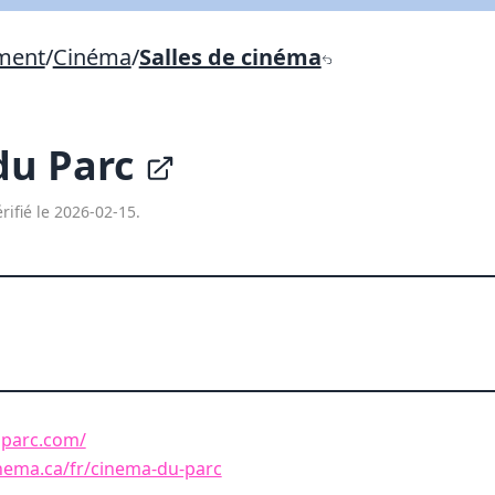
Lien vers inscription (sera inclus dans courriel)
ement
/
Cinéma
/
Salles de cinéma
X Fermer
Envoyez
Copier lien
du Parc
X Fermer
Envoyez
rifié le 2026-02-15.
uparc.com/
nema.ca/fr/cinema-du-parc