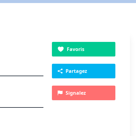
Favoris
Partagez
Signalez