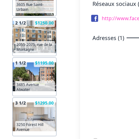
Réseaux sociaux (
3605 Rue Saint-
Urbain
http://www.fac
2 1/2
$1250.00
Adresses (1)
2055-2075, rue de la
Montagne
1 1/2
$1195.00
3485 Avenue
Atwater
3 1/2
$1295.00
3250 Forest Hill
Avenue