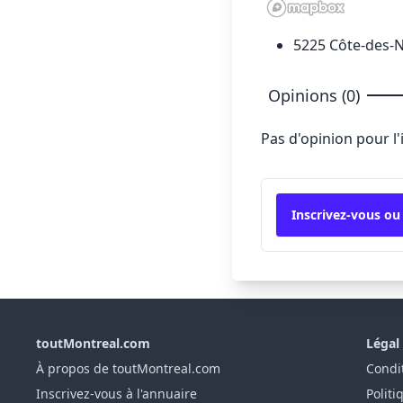
5225 Côte-des-N
Opinions (0)
Pas d'opinion pour l
Inscrivez-vous ou
toutMontreal.com
Légal
À propos de toutMontreal.com
Condit
Inscrivez-vous à l'annuaire
Politi