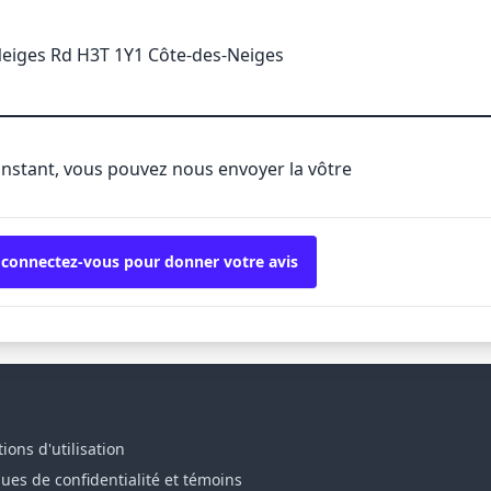
eiges Rd H3T 1Y1 Côte-des-Neiges
'instant, vous pouvez nous envoyer la vôtre
 connectez-vous pour donner votre avis
ions d'utilisation
ques de confidentialité et témoins