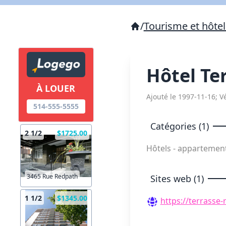
/
Tourisme et hôtel
Hôtel Te
À LOUER
Ajouté le 1997-11-16; Vé
514-555-5555
Catégories (1)
2 1/2
$1725.00
Hôtels - appartemen
3465 Rue Redpath
Sites web (1)
1 1/2
$1345.00
https://terrasse-