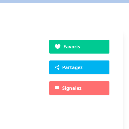
Favoris
Partagez
Signalez