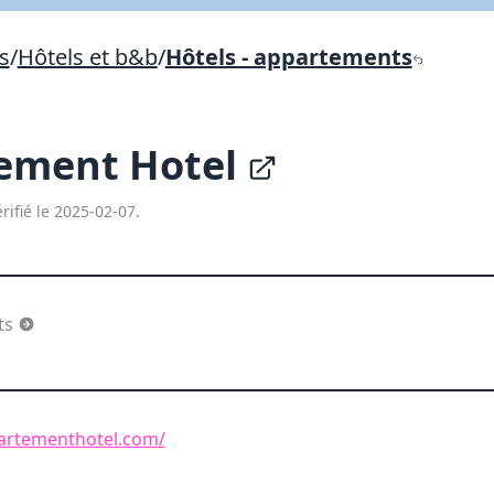
Lien vers inscription (sera inclus dans courriel)
s
/
Hôtels et b&b
/
Hôtels - appartements
X Fermer
Envoyez
Copier lien
tement Hotel
X Fermer
Envoyez
rifié le 2025-02-07.
ts
artementhotel.com/