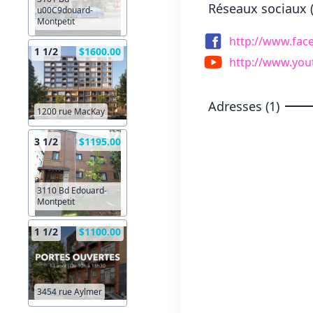
Réseaux sociaux (
u00C9douard-
Montpetit
http://www.fac
1 1/2
$1600.00
http://www.you
Adresses (1)
1200 rue MacKay
3 1/2
$1195.00
3110 Bd Edouard-
Montpetit
1 1/2
$1100.00
3454 rue Aylmer