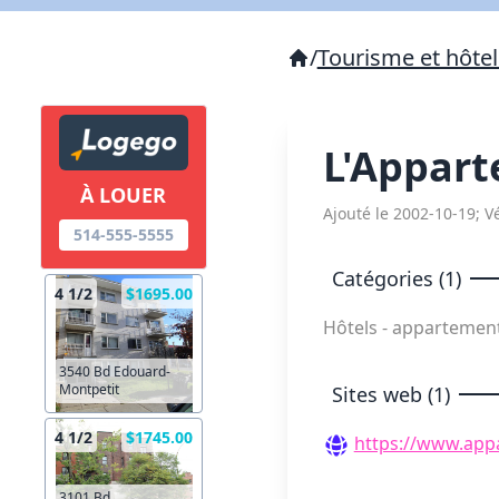
/
Tourisme et hôtel
L'Appar
À LOUER
Ajouté le 2002-10-19; Vé
514-555-5555
Catégories (1)
4 1/2
$1695.00
Hôtels - appartemen
3540 Bd Edouard-
Montpetit
Sites web (1)
4 1/2
$1745.00
https://www.app
3101 Bd