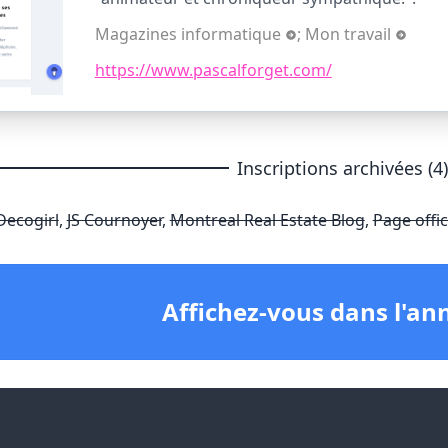
Magazines informatique
;
Mon travail
https://www.pascalforget.com/
Inscriptions archivées (4
Decogirl
,
JS Cournoyer
,
Montreal Real Estate Blog
,
Page offic
Affichez-vous dans l'an