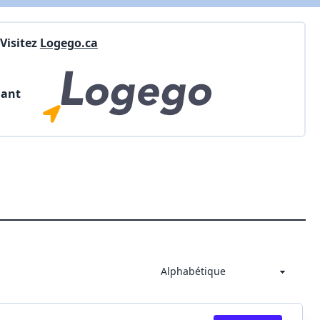
Visitez
Logego.ca
nant