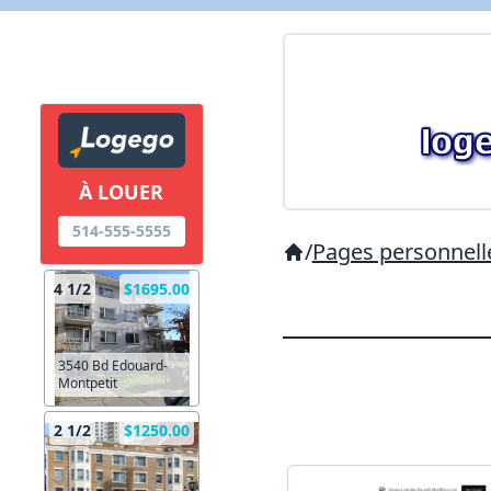
À LOUER
514-555-5555
/
Pages personnell
4 1/2
$1695.00
3540 Bd Edouard-
Montpetit
2 1/2
$1250.00