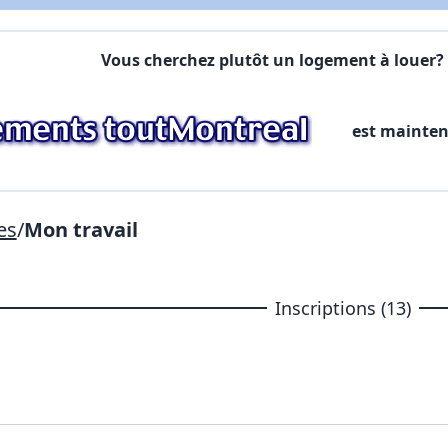
X Fermer
Vous cherchez plutôt un logement à louer? 
Lien vers inscription (sera inclus dans courriel)
est mainte
X Fermer
Envoyez
Copier lien
es
/
Mon travail
X Fermer
Envoyez
Inscriptions (13)