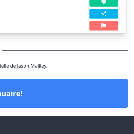
)
ielle de Jason Mailley
.
nuaire!