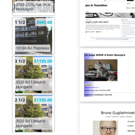
2055-2075, rue de la
Montagne
1 1/2
$945.00
10160 Av. Papineau
3 1/2
$1195.00
3520 Bd Edouard-
Montpetit
2 1/2
$1195.00
3520 Bd Edouard-
Montpetit