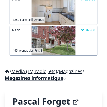
3250 Forest Hill Avenue
4 1/2
$1345.00
445 avenue des Pins E
/
Media (TV, radio, etc)
/
Magazines
/
Magazines informatique
Pascal Forget