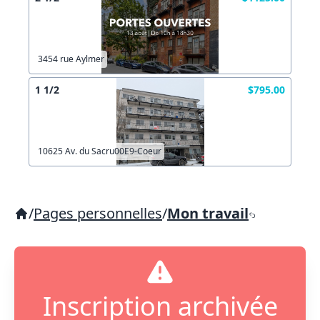
3454 rue Aylmer
1 1/2
$795.00
10625 Av. du Sacru00E9-Coeur
/
Pages personnelles
/
Mon travail
Inscription archivée