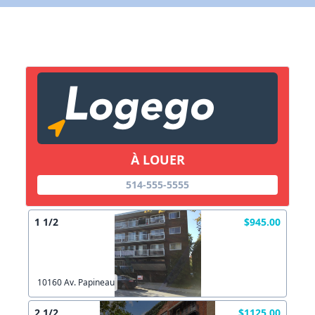
X Fermer
Lien vers inscription (sera inclus dans courriel)
X Fermer
Envoyez
Copier lien
À LOUER
X Fermer
Envoyez
514-555-5555
1 1/2
$945.00
10160 Av. Papineau
2 1/2
$1125.00