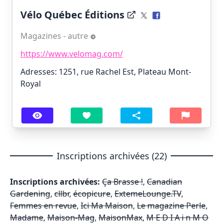
Vélo Québec Éditions
Magazines - autre
https://www.velomag.com/
Adresses: 1251, rue Rachel Est, Plateau Mont-
Royal
Inscriptions archivées (22)
Inscriptions archivées:
Ça Brasse !
,
Canadian
Gardening
,
cllbr
,
écopicure
,
ExtemeLounge.TV
,
Femmes en revue
,
Ici Ma Maison
,
Le magazine Perle
,
Madame
,
Maison-Mag
,
MaisonMax
,
M E D I A i n M O