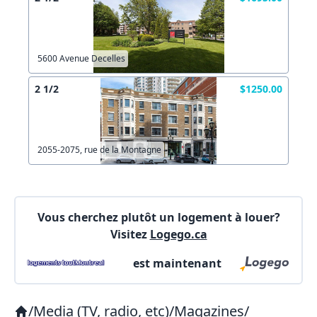
X Fermer
Envoyez
5600 Avenue Decelles
2 1/2
$1250.00
2055-2075, rue de la Montagne
Vous cherchez plutôt un logement à louer?
Visitez
Logego.ca
est maintenant
/
Media (TV, radio, etc)
/
Magazines
/