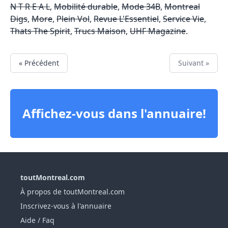
N T R E A L
,
Mobilité durable
,
Mode 34B
,
Montreal
Digs
,
More
,
Plein Vol
,
Revue L'Essentiel
,
Service Vie
,
Thats The Spirit
,
Trucs Maison
,
UHF Magazine
.
« Précédent
Suivant »
Affichez-vous dans l'annuaire!
toutMontreal.com
À propos de toutMontreal.com
Inscrivez-vous à l'annuaire
Aide / Faq