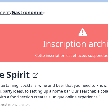
Lien vers inscription (sera inclus dans courriel)
ement
/
Gastronomie
X Fermer
Envoyez
Copier lien
X Fermer
Envoyez
Inscription arch
Cette inscription est effacée, suspendu
e Spirit
tertaining, cocktails, wine and beer that you need to know.
 party ideas, to setting up a home bar. Our searchable coll
with a food section creates a unique online experience."
rifié le 2026-01-25.