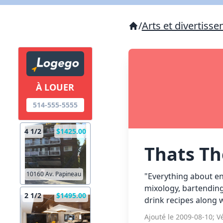
/
Arts et divertiss
À LOUER
514-555-5555
4 1/2
$1425.00
Thats Th
10160 Av. Papineau
"Everything about en
mixology, bartending,
2 1/2
$1495.00
drink recipes along 
Ajouté le 2009-08-10; Vé