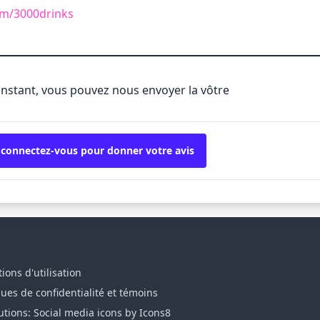
com/3000drinks
'instant, vous pouvez nous envoyer la vôtre
 connectez-vous pour donner votre avis
ions d'utilisation
ques de confidentialité et témoins
utions: Social media icons by Icons8