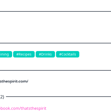
ining
#Recipes
#Drinks
#Cocktails
sthespirit.com/
2)
ebook.com/thatsthespirit