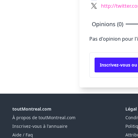
http://twitter.
Opinions (0)
Pas d'opinion pour l
Inscrivez-vous ou
toutMontreal.com
Légal
À propos de toutMontreal.com
Condit
Inscrivez-vous à l'annuaire
Politi
Aide / Faq
Attrib