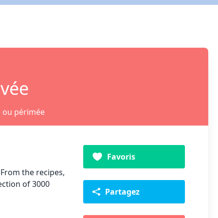
ivée
e ou périmée
Favoris
 From the recipes,
ection of 3000
Partagez