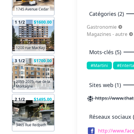
1745 Avenue Cedar
Catégories (2)
1 1/2
$1600.00
Gastronomie
Magazines - autre
1200 rue MacKay
Mots-clés (5)
3 1/2
$1700.00
#Martini
#Enterta
2055-2075, rue de la
Sites web (1)
Montagne
https://www.that
2 1/2
$1495.00
Réseaux sociaux (
3465 Rue Redpath
http://www.fac