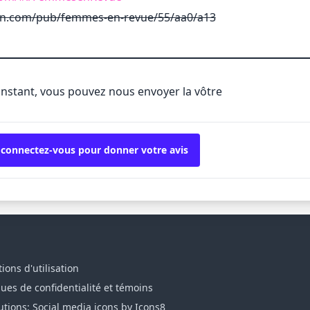
edin.com/pub/femmes-en-revue/55/aa0/a13
'instant, vous pouvez nous envoyer la vôtre
 connectez-vous pour donner votre avis
ions d'utilisation
ques de confidentialité et témoins
utions: Social media icons by Icons8