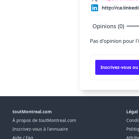
http://ca.link
Opinions (0)
Pas d'opinion pour l
Inscrivez-vous ou
toutMontreal.com
Légal
À propos de toutMontreal.com
Condit
Inscrivez-vous à l'annuaire
Politi
Aide / Faq
Attrib