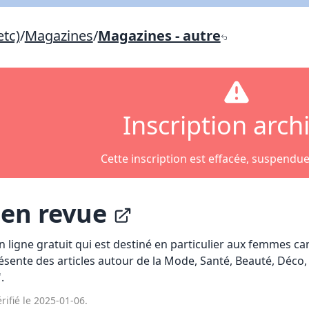
Lien vers inscription (sera inclus dans courriel)
etc)
/
Magazines
/
Magazines - autre
X Fermer
Envoyez
Copier lien
X Fermer
Envoyez
Inscription arch
Cette inscription est effacée, suspendu
en revue
 ligne gratuit qui est destiné en particulier aux femmes c
ente des articles autour de la Mode, Santé, Beauté, Déco,
.
rifié le 2025-01-06.