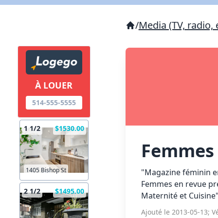
/
Media (TV, radio, 
À LOUER
514-555-5555
1 1/2
$1530.00
Femmes 
1405 Bishop St
"Magazine féminin en
Femmes en revue prés
2 1/2
$1495.00
Maternité et Cuisine"
Ajouté le 2013-05-13; Vé