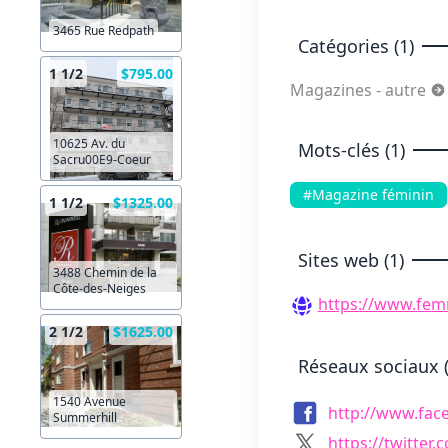
3465 Rue Redpath
Catégories (1)
1 1/2
$795.00
Magazines - autre
10625 Av. du
Mots-clés (1)
Sacru00E9-Coeur
#Magazine féminin
1 1/2
$1325.00
Sites web (1)
3488 Chemin de la
Côte-des-Neiges
https://www.fem
2 1/2
$1625.00
Réseaux sociaux (
1540 Avenue
http://www.fa
Summerhill
https://twitte