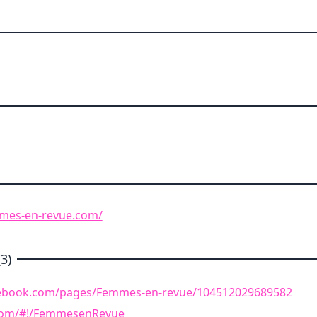
mes-en-revue.com/
3)
cebook.com/pages/Femmes-en-revue/104512029689582
r.com/#!/FemmesenRevue