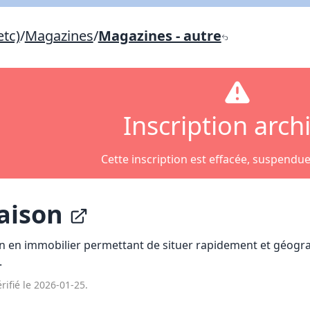
Lien vers inscription (sera inclus dans courriel)
etc)
/
Magazines
/
Magazines - autre
X Fermer
Envoyez
Copier lien
X Fermer
Envoyez
Inscription arch
Cette inscription est effacée, suspendu
Maison
on en immobilier permettant de situer rapidement et géog
.
rifié le 2026-01-25.