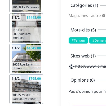
Catégories (1)
10160 Av. Papineau
Magazines - autre
3 1/2
$1445.00
Mots-clés (5)
3101 Bd
u00C9douard-
Montpetit
#Terrain
#Demen
1 1/2
$1345.00
Sites web (1)
3605 Rue Saint-
http://www.icima
Urbain
1 1/2
$795.00
Opinions (0)
Pas d'opinion pour l
10625 Av. du
Sacru00E9-Coeur