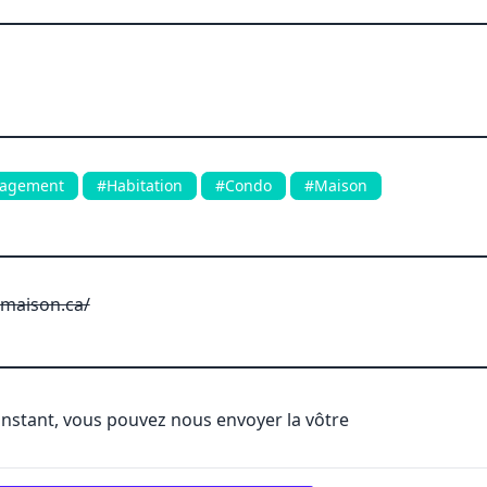
agement
#Habitation
#Condo
#Maison
maison.ca/
'instant, vous pouvez nous envoyer la vôtre