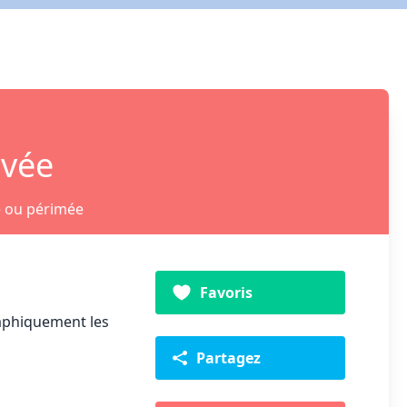
ivée
e ou périmée
Favoris
raphiquement les
Partagez