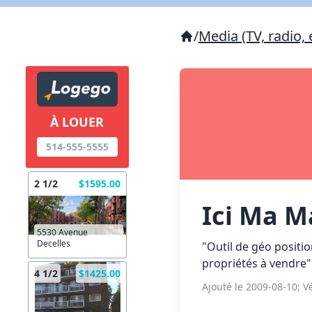
/
Media (TV, radio, 
À LOUER
514-555-5555
2 1/2
$1595.00
Ici Ma 
5530 Avenue
Decelles
"Outil de géo positi
propriétés à vendre"
4 1/2
$1425.00
Ajouté le 2009-08-10; Vé