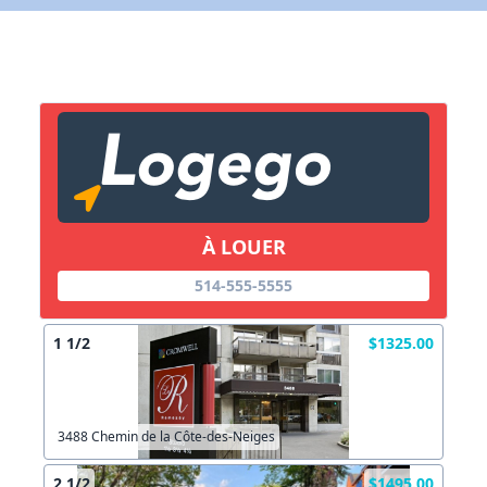
Autre
Créer un compte
Commentaires:
Commentaires:
X Fermer
Lien vers inscription (sera inclus dans courriel)
À LOUER
X Fermer
Envoyez
514-555-5555
Copier lien
1 1/2
$1325.00
X Fermer
Envoyez
3488 Chemin de la Côte-des-Neiges
2 1/2
$1495.00