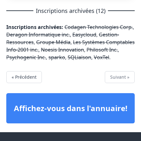
Inscriptions archivées (12)
Inscriptions archivées:
Codagen Technologies Corp.
,
Deragon Informatique inc.
,
Easycloud
,
Gestion-
Ressources
,
Groupe Média
,
Les Systèmes Comptables
Info-2001 inc.
,
Noesis Innovation
,
Philosoft Inc.
,
Psychogenic Inc.
,
sparko
,
SQLiaison
,
VoxTel
.
« Précédent
Suivant »
Affichez-vous dans l'annuaire!