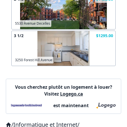
5530 Avenue Decelles
3 1/2
$1295.00
3250 Forest Hill Avenue
Vous cherchez plutôt un logement à louer?
Visitez
Logego.ca
est maintenant
/
Informatique et Internet
/