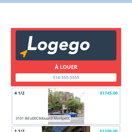
Lien vers inscription (sera inclus dans courriel)
X Fermer
Envoyez
Copier lien
À LOUER
X Fermer
Envoyez
514-555-5555
4 1/2
$1745.00
3101 Bd u00C9douard-Montpetit
1 1/2
$1100.00