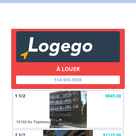
Lien vers inscription (sera inclus dans courriel)
X Fermer
Envoyez
Copier lien
À LOUER
X Fermer
Envoyez
514-555-5555
1 1/2
$945.00
10160 Av. Papineau
2 1/2
$1125.00