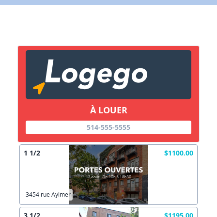
X Fermer
Lien vers inscription (sera inclus dans courriel)
X Fermer
Envoyez
Copier lien
À LOUER
X Fermer
Envoyez
514-555-5555
1 1/2
$1100.00
3454 rue Aylmer
3 1/2
$1195.00