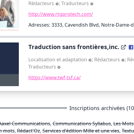
Rédacteurs
;
Traducteurs
http://www.rtgprotech.com/
Adresses: 3333, Cavendish Blvd, Notre-Dame-
Traduction sans frontières,inc.
Localisation et adaptation
;
Rédacteurs
;
Ré
Traducteurs
https://www.twf-tsf.ca/
Inscriptions archivées (10
Aaxel Communications
,
Communications Syllabus
,
Les Mots
n mots
,
Rédact'Oz
,
Services d'édition Mille et une vies
,
Textu