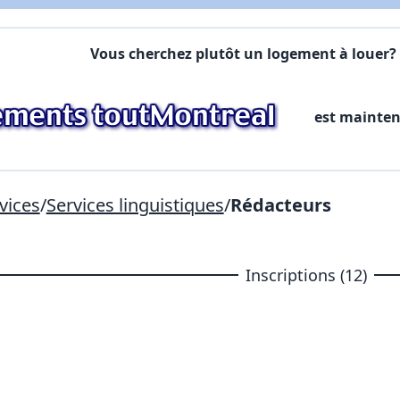
X Fermer
Vous cherchez plutôt un logement à louer? 
est mainte
Lien vers inscription (sera inclus dans courriel)
X Fermer
Envoyez
Copier lien
vices
/
Services linguistiques
/
Rédacteurs
X Fermer
Envoyez
Inscriptions (12)