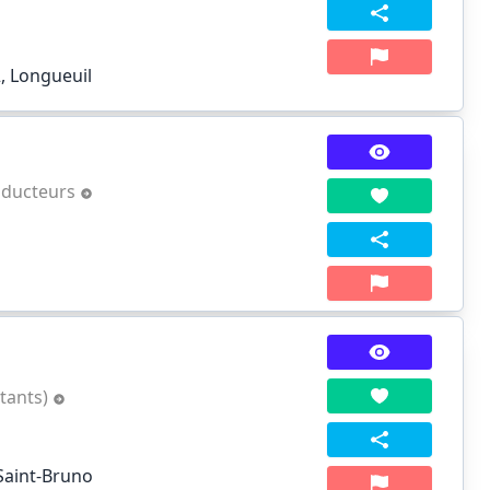
, Longueuil
aducteurs
ltants)
 Saint-Bruno