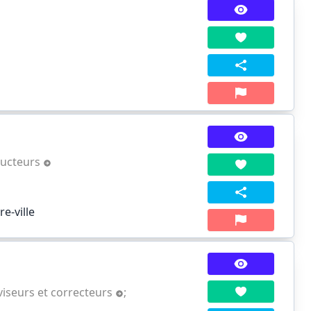
ducteurs
e-ville
viseurs et correcteurs
;