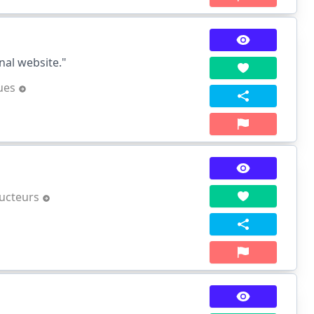
nal website."
ques
ucteurs