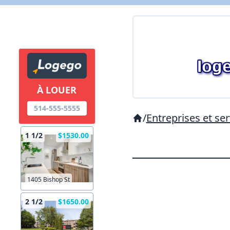
À LOUER
514-555-5555
/
Entreprises et ser
1 1/2
$1530.00
1405 Bishop St
2 1/2
$1650.00