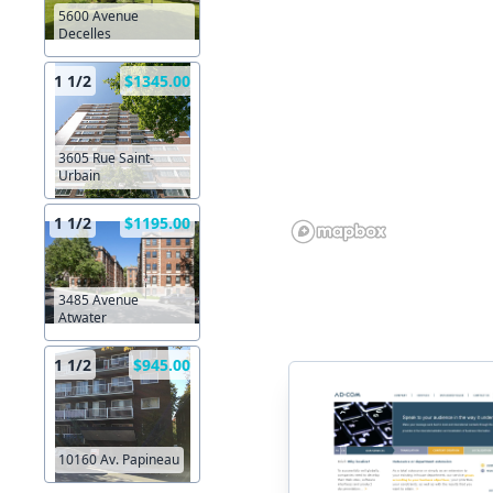
5600 Avenue
Decelles
1 1/2
$1345.00
3605 Rue Saint-
Urbain
1 1/2
$1195.00
3485 Avenue
Atwater
1 1/2
$945.00
10160 Av. Papineau