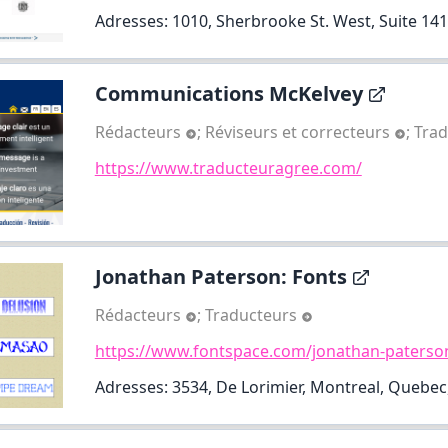
Adresses: 1010, Sherbrooke St. West, Suite 1410
Communications McKelvey
Rédacteurs
;
Réviseurs et correcteurs
;
Tra
https://www.traducteuragree.com/
Jonathan Paterson: Fonts
Rédacteurs
;
Traducteurs
https://www.fontspace.com/jonathan-paterso
Adresses: 3534, De Lorimier, Montreal, Quebec