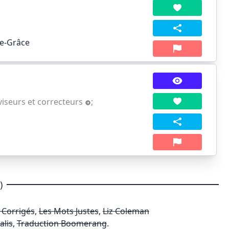
de-Grâce
viseurs et correcteurs
;
)
 Corrigés
,
Les Mots Justes
,
Liz Coleman
alis
,
Traduction Boomerang
.