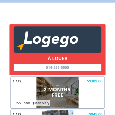
X Fermer
Lien vers inscription (sera inclus dans courriel)
X Fermer
Envoyez
Copier lien
À LOUER
X Fermer
Envoyez
514-555-5555
1 1/2
$1309.00
3355 Chem. Queen Mary
1 1/2
$945.00