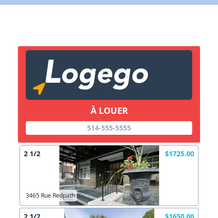
X Fermer
Lien vers inscription (sera inclus dans courriel)
X Fermer
Envoyez
Copier lien
À LOUER
X Fermer
Envoyez
514-555-5555
2 1/2
$1725.00
3465 Rue Redpath
2 1/2
$1650.00