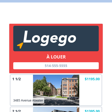
X Fermer
Lien vers inscription (sera inclus dans courriel)
X Fermer
Envoyez
Copier lien
À LOUER
X Fermer
Envoyez
514-555-5555
1 1/2
$1195.00
3485 Avenue Atwater
2 1/2
$1395.00