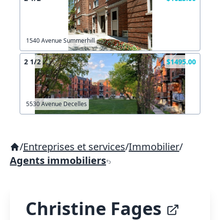
1540 Avenue Summerhill
2 1/2
$1495.00
5530 Avenue Decelles
/
Entreprises et services
/
Immobilier
/
Agents immobiliers
Christine Fages