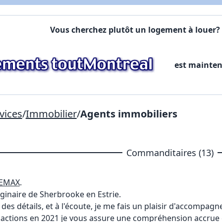
Commentaires:
Commentaires:
Vous cherchez plutôt un logement à louer? 
X Fermer
est mainte
Lien vers inscription (sera inclus dans courriel)
X Fermer
Envoyez
Copier lien
vices
/
Immobilier
/
Agents immobiliers
X Fermer
Envoyez
Commanditaires (13)
REMAX
.
iginaire de Sherbrooke en Estrie.
des détails, et à l'écoute, je me fais un plaisir d'accompagn
nsactions en 2021 je vous assure une compréhension accrue 