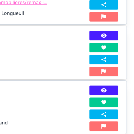
obilieres/remax-i...
, Longueuil
land