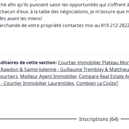
hé afin qu'ils puissent saisir les opportunités qui s'offrent 
chacun d'eux. à la table des négociations, je m'assure que m
rêts avant les miens!
archande de votre propriété contactez moi au 819 212-2822
itaires de cette section:
Courtier immobilier Plateau Mon
 Rawdon & Sainte-Julienne - Guillaume Tremblay & Matthieu
ourtiers
,
Meilleur Agent Immobilier
,
Compare Real Estate A
- Courtier Immobilier Laurentides
,
Combien ça Coûte?
.
Inscriptions (64)