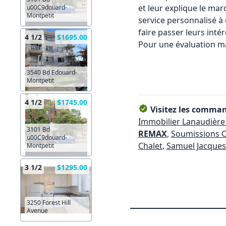
et leur explique le marc
u00C9douard-
Montpetit
service personnalisé à 
faire passer leurs inté
4 1/2
$1695.00
Pour une évaluation m
3540 Bd Edouard-
Montpetit
4 1/2
$1745.00
Visitez les command
Immobilier Lanaudière
3101 Bd
REMAX
,
Soumissions C
u00C9douard-
Chalet
,
Samuel Jacques 
Montpetit
3 1/2
$1295.00
3250 Forest Hill
Avenue