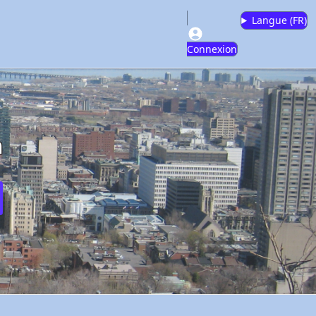
Langue (
FR
)
Connexion
m