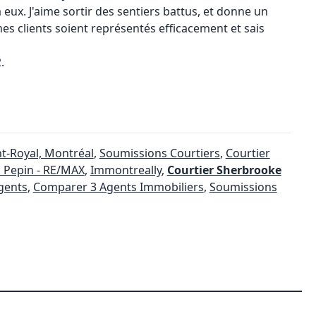
à eux. J'aime sortir des sentiers battus, et donne un
es clients soient représentés efficacement et sais
.
t-Royal, Montréal
,
Soumissions Courtiers
,
Courtier
 Pepin - RE/MAX
,
Immontreally
,
Courtier Sherbrooke
gents
,
Comparer 3 Agents Immobiliers
,
Soumissions