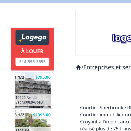
À LOUER
514-555-5555
/
Entreprises et ser
1 1/2
$795.00
10625 Av. du
Sacru00E9-Coeur
Courtier Sherbrooke 
Courtier immobilier or
3 1/2
$1395.00
Croyant à l'importance 
réalisé plus de 75 tra
3101 Bd