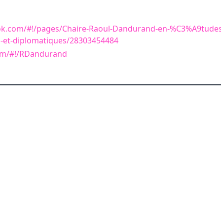
ok.com/#!/pages/Chaire-Raoul-Dandurand-en-%C3%A9tudes
-et-diplomatiques/28303454484
com/#!/RDandurand