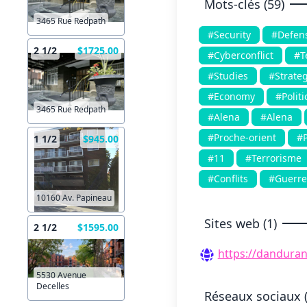
Mots-clés (59)
3465 Rue Redpath
#Security
#Defen
2 1/2
$1725.00
#Cyberconflict
#T
#Studies
#Strateg
#Economy
#Politi
3465 Rue Redpath
#Alena
#Alena
#Proche-orient
#P
1 1/2
$945.00
#11
#Terrorisme
#Conflits
#Guerre
10160 Av. Papineau
Sites web (1)
2 1/2
$1595.00
https://dandura
5530 Avenue
Decelles
Réseaux sociaux (