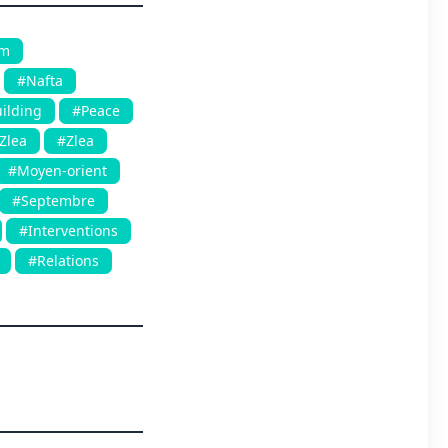
sm
#Nafta
ilding
#Peace
Zlea
#Zlea
#Moyen-orient
#Septembre
#Interventions
#Relations