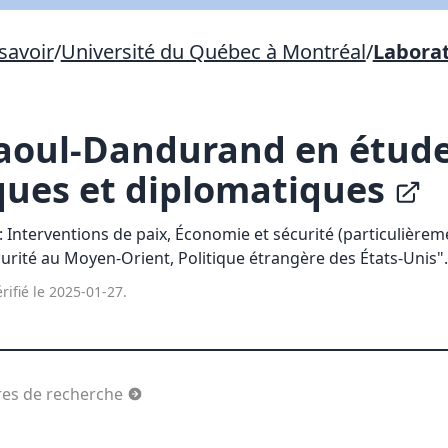
savoir
/
Université du Québec à Montréal
/
Laborat
Lien vers inscription (sera inclus dans courriel)
X Fermer
Envoyez
Copier lien
aoul-Dandurand en étud
ques et diplomatiques
X Fermer
Envoyez
 Interventions de paix, Économie et sécurité (particulièrem
curité au Moyen-Orient, Politique étrangère des États-Unis".
rifié le 2025-01-27.
tres de recherche