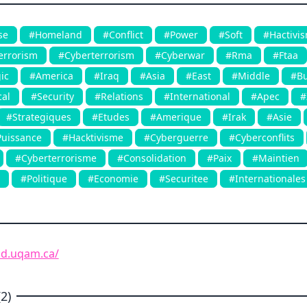
se
#Homeland
#Conflict
#Power
#Soft
#Hactivi
errorism
#Cyberterrorism
#Cyberwar
#Rma
#Ftaa
ic
#America
#Iraq
#Asia
#East
#Middle
#Bu
cal
#Security
#Relations
#International
#Apec
#
#Strategiques
#Etudes
#Amerique
#Irak
#Asie
uissance
#Hacktivisme
#Cyberguerre
#Cyberconflits
#Cyberterrorisme
#Consolidation
#Paix
#Maintien
#Politique
#Economie
#Securitee
#Internationales
nd.uqam.ca/
2)