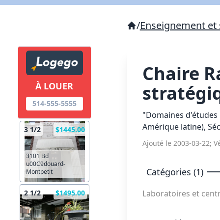
/
Enseignement et 
Chaire R
À LOUER
stratégi
514-555-5555
"Domaines d'études :
Amérique latine), Sé
3 1/2
$1445.00
Ajouté le 2003-03-22; Vé
3101 Bd
u00C9douard-
Catégories (1)
Montpetit
Laboratoires et cen
2 1/2
$1495.00