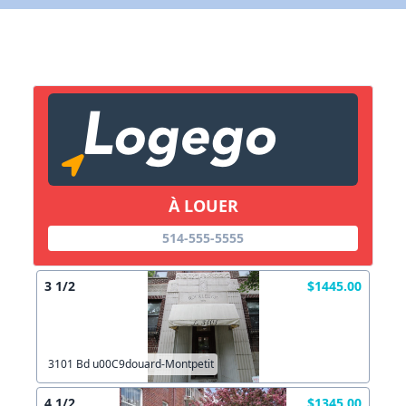
Lien vers inscription (sera inclus dans courriel)
X Fermer
Envoyez
Copier lien
À LOUER
X Fermer
Envoyez
514-555-5555
3 1/2
$1445.00
3101 Bd u00C9douard-Montpetit
4 1/2
$1345.00