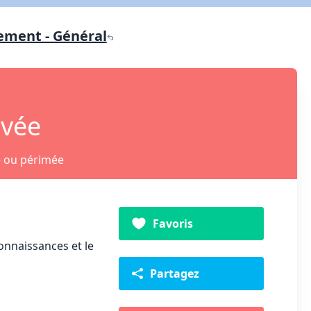
ement - Général
ivée
e ou périmée
Favoris
onnaissances et le
Partagez