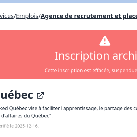
Lien vers inscription (sera inclus dans courriel)
vices
/
Emplois
/
Agence de recrutement et plac
X Fermer
Envoyez
Copier lien
X Fermer
Envoyez
Inscription arch
Cette inscription est effacée, suspendu
Québec
d Québec vise à faciliter l'apprentissage, le partage des c
d'affaires du Québec".
rifié le 2025-12-16.