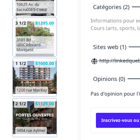
10625 Av. du
Catégories (2)
Sacru00E9-Coeur
Informations pour e
3 1/2
$1395.00
Cours (arts, sports, 
3101 Bd
u00C9douard-
Sites web (1)
Montpetit
http://linkedque
1 1/2
$1600.00
Opinions (0)
1200 rue MacKay
Pas d'opinion pour l
2 1/2
$1125.00
Inscrivez-vous ou
3454 rue Aylmer