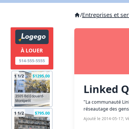
/
Entreprises et ser
À LOUER
514-555-5555
1 1/2
$1295.00
Linked 
3505 Bd Edouard-
Montpetit
"La communauté Linke
réseautage des gens 
1 1/2
$795.00
Ajouté le 2014-05-17; Vé