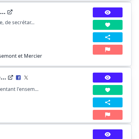
..
, de secrétar...
semont et Mercier
...
entant l'ensem...