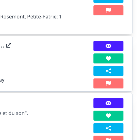
 Rosemont, Petite-Patrie;
1
..
ay
 et du son".