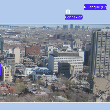
Langue (
FR
)
Connexion
m