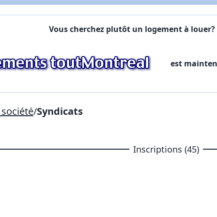
Commentaires:
Commentaires:
Vous cherchez plutôt un logement à louer? 
X Fermer
est mainte
Lien vers inscription (sera inclus dans courriel)
X Fermer
Envoyez
Copier lien
société
/
Syndicats
X Fermer
Envoyez
Inscriptions (45)