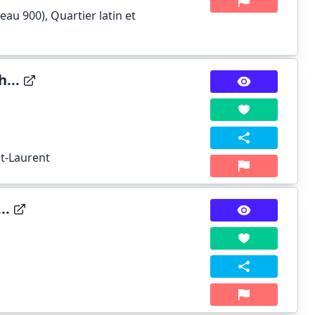
au 900), Quartier latin et
...
nt-Laurent
..