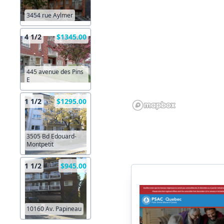
3454 rue Aylmer
4 1/2
$1345.00
445 avenue des Pins
E
1 1/2
$1295.00
3505 Bd Edouard-
Montpetit
1 1/2
$945.00
10160 Av. Papineau