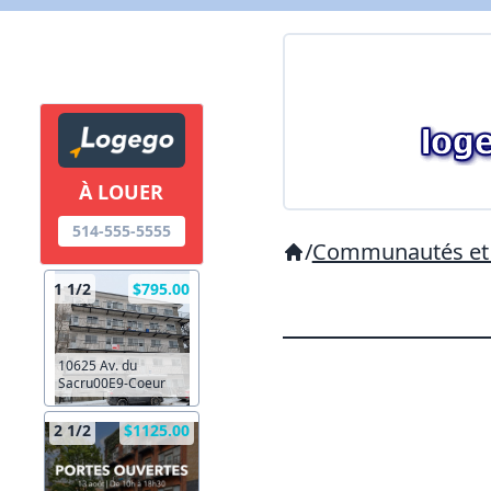
À LOUER
514-555-5555
/
Communautés et 
1 1/2
$795.00
10625 Av. du
Sacru00E9-Coeur
2 1/2
$1125.00