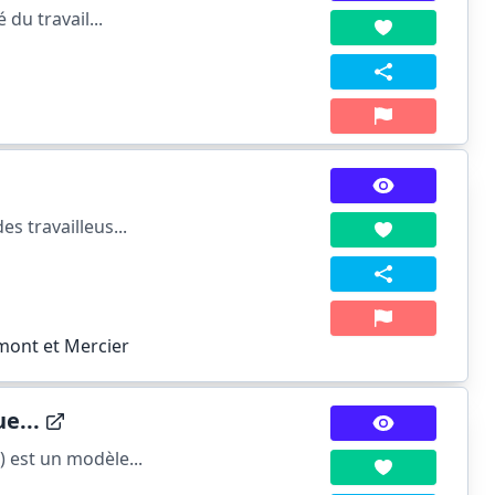
du travail...
s travailleus...
mont et Mercier
e...
 est un modèle...